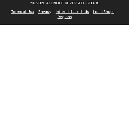
™© 2026 ALLRIGHT REVERSED | SEO-JS
Terms of Use
Privacy
Interest-based ads
Local Shops
Regions