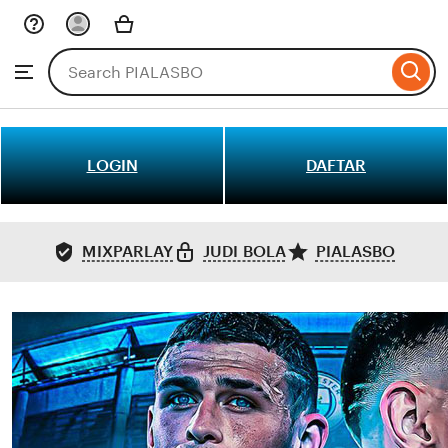
Skip
to
Search
Browse
ontent
for
items
or
shops
LOGIN
DAFTAR
MIXPARLAY
JUDI BOLA
PIALASBO