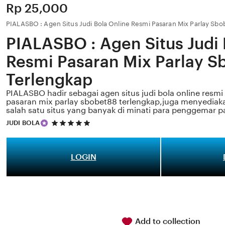
Price:
Rp 25,000
PIALASBO : Agen Situs Judi Bola Online Resmi Pasaran Mix Parlay Sb
PIALASBO : Agen Situs Judi 
Resmi Pasaran Mix Parlay S
Terlengkap
PIALASBO hadir sebagai agen situs judi bola online res
pasaran mix parlay sbobet88 terlengkap,juga menyediakan
salah satu situs yang banyak di minati para penggemar pa
5
JUDI BOLA
out
of
5
stars
LOGIN
Add to collection