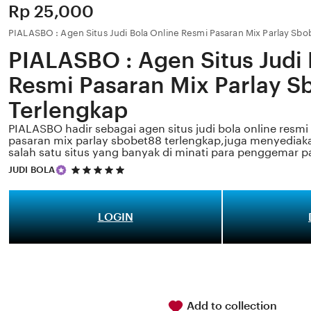
Price:
Rp 25,000
PIALASBO : Agen Situs Judi Bola Online Resmi Pasaran Mix Parlay Sb
PIALASBO : Agen Situs Judi 
Resmi Pasaran Mix Parlay S
Terlengkap
PIALASBO hadir sebagai agen situs judi bola online res
pasaran mix parlay sbobet88 terlengkap,juga menyediakan
salah satu situs yang banyak di minati para penggemar pa
5
JUDI BOLA
out
of
5
stars
LOGIN
Add to collection