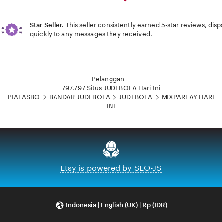
Star Seller.
This seller consistently earned 5-star reviews, dis
quickly to any messages they received.
Loading...
Pelanggan
797.797 Situs JUDI BOLA Hari Ini
PIALASBO
BANDAR JUDI BOLA
JUDI BOLA
MIXPARLAY HARI
INI
Etsy is powered by SEO-JS
Indonesia | English (UK) | Rp (IDR)