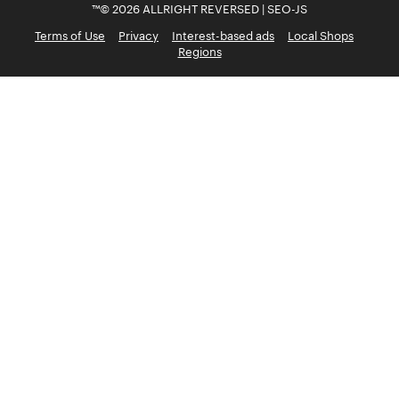
™© 2026 ALLRIGHT REVERSED | SEO-JS
Terms of Use
Privacy
Interest-based ads
Local Shops
Regions