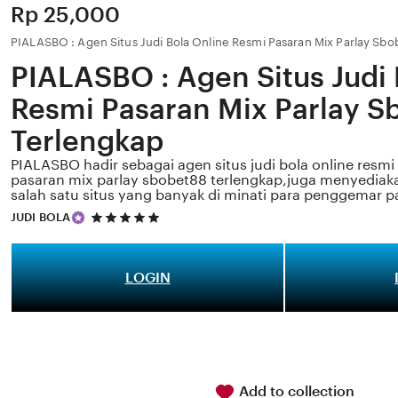
Price:
Rp 25,000
PIALASBO : Agen Situs Judi Bola Online Resmi Pasaran Mix Parlay Sb
PIALASBO : Agen Situs Judi 
Resmi Pasaran Mix Parlay S
Terlengkap
PIALASBO hadir sebagai agen situs judi bola online res
pasaran mix parlay sbobet88 terlengkap,juga menyediakan
salah satu situs yang banyak di minati para penggemar pa
5
JUDI BOLA
out
of
5
stars
LOGIN
Add to collection