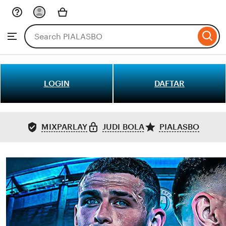
Skip
to
Search
Browse
ontent
for
items
or
shops
LOGIN
DAFTAR
MIXPARLAY
JUDI BOLA
PIALASBO