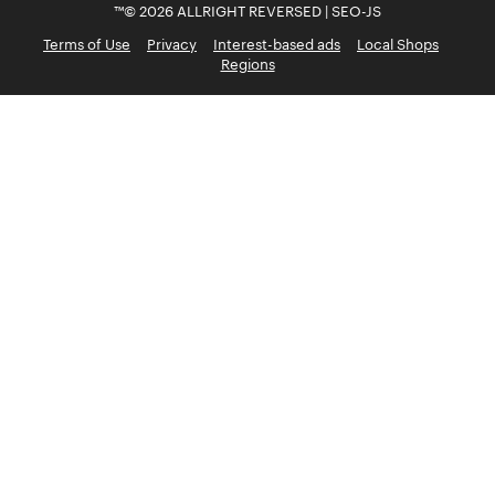
™© 2026 ALLRIGHT REVERSED | SEO-JS
Terms of Use
Privacy
Interest-based ads
Local Shops
Regions